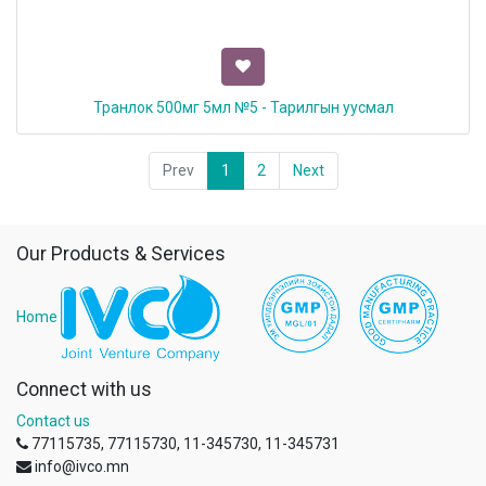
Транлок 500мг 5мл №5 - Тарилгын уусмал
Prev
1
2
Next
Our Products & Services
Home
Connect with us
Contact us
77115735, 77115730, 11-345730, 11-345731
info@ivco.mn