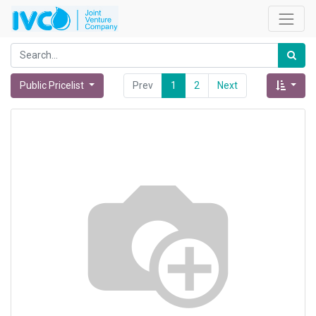
Public Pricelist
Prev
1
2
Next